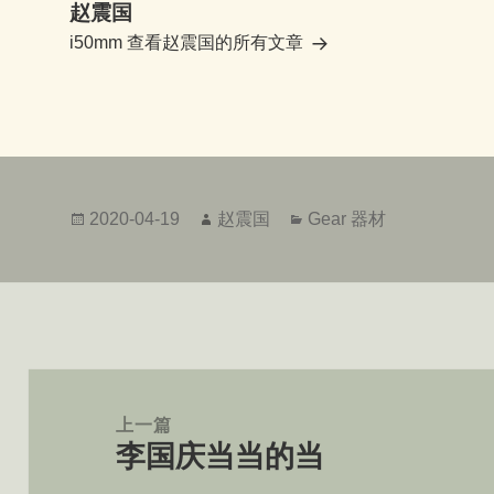
赵震国
i50mm
查看赵震国的所有文章
发
作
分
2020-04-19
赵震国
Gear 器材
布
者
类
于
文
章
上一篇
李国庆当当的当
导
上
航
篇