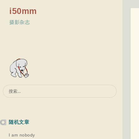
i50mm
摄影杂志
搜
索：
随机文章
I am nobody