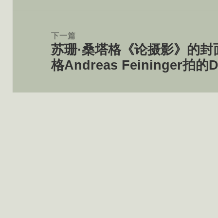
文
章：
下一篇
苏珊·桑塔格《论摄影》的封
下
格Andreas Feininger拍的D
篇
文
章：