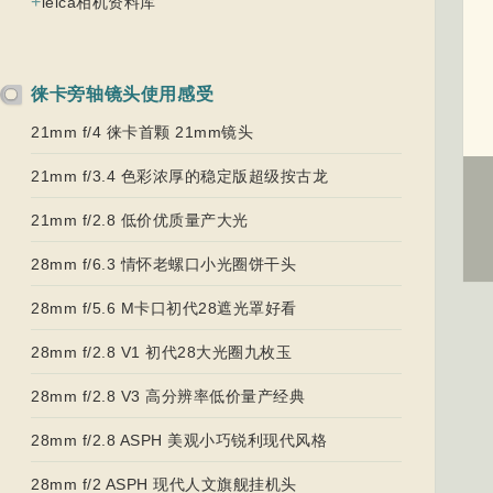
+
leica相机资料库
徕卡旁轴镜头使用感受
21mm f/4 徕卡首颗 21mm镜头
21mm f/3.4 色彩浓厚的稳定版超级按古龙
21mm f/2.8 低价优质量产大光
28mm f/6.3 情怀老螺口小光圈饼干头
28mm f/5.6 M卡口初代28遮光罩好看
28mm f/2.8 V1 初代28大光圈九枚玉
28mm f/2.8 V3 高分辨率低价量产经典
28mm f/2.8 ASPH 美观小巧锐利现代风格
28mm f/2 ASPH 现代人文旗舰挂机头