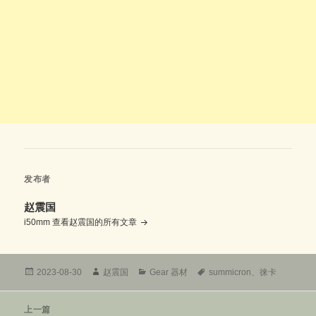
发布者
赵震国
i50mm
查看赵震国的所有文章
发
作
分
标
2023-08-30
赵震国
Gear 器材
summicron
、
徕卡
布
者
类
签
于
文
上一篇
章