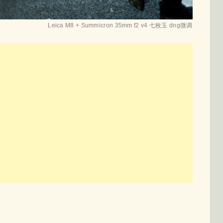
Leica M8 + Summicron 35mm f2 v4 七枚玉 dng微调