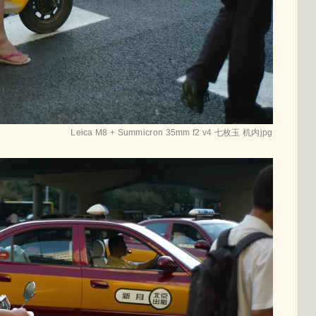
Leica M8 + Summicron 35mm f2 v4 七枚玉 机内jpg