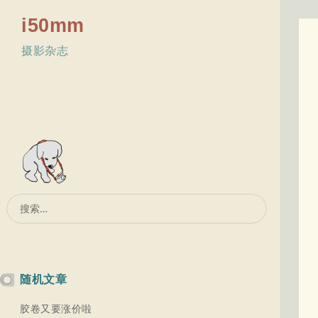
i50mm
摄影杂志
搜
索：
随机文章
胶卷又要涨价啦