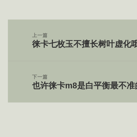
文
章
上一篇
徕卡七枚玉不擅长树叶虚化
导
上
航
篇
文
章：
下一篇
也许徕卡m8是白平衡最不准
下
篇
文
章：