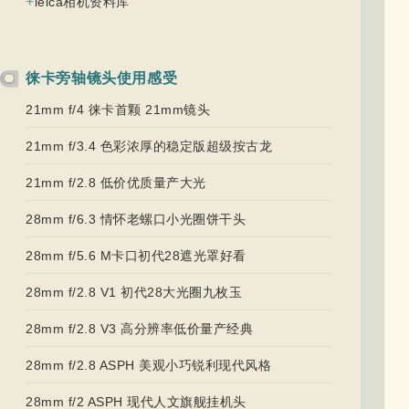
+
leica相机资料库
徕卡旁轴镜头使用感受
21mm f/4 徕卡首颗 21mm镜头
21mm f/3.4 色彩浓厚的稳定版超级按古龙
21mm f/2.8 低价优质量产大光
28mm f/6.3 情怀老螺口小光圈饼干头
28mm f/5.6 M卡口初代28遮光罩好看
28mm f/2.8 V1 初代28大光圈九枚玉
28mm f/2.8 V3 高分辨率低价量产经典
28mm f/2.8 ASPH 美观小巧锐利现代风格
28mm f/2 ASPH 现代人文旗舰挂机头