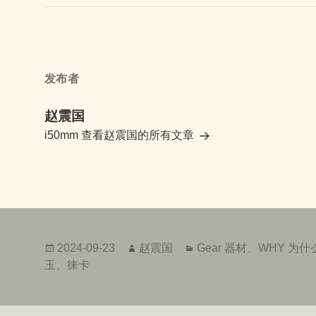
发布者
赵震国
i50mm
查看赵震国的所有文章
发
作
分
2024-09-23
赵震国
Gear 器材
、
WHY 为什
布
者
类
玉
、
徕卡
于