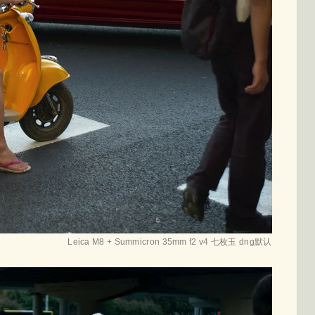
Leica M8 + Summicron 35mm f2 v4 七枚玉 dng默认