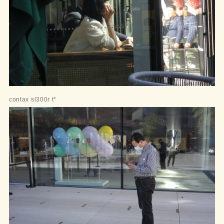
contax sl300r t*