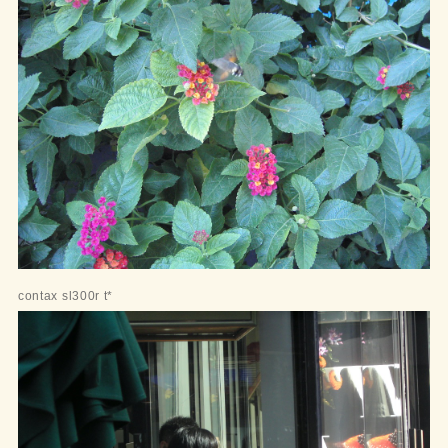
contax sl300r t*