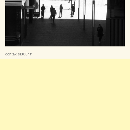
contax sl300r t*