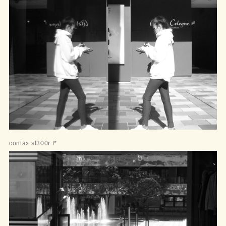
contax sl300r t*