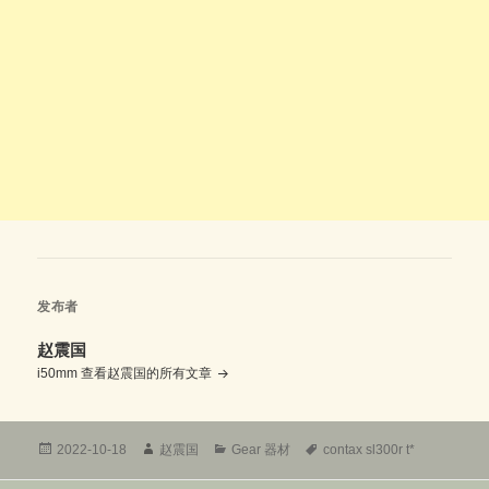
发布者
赵震国
i50mm
查看赵震国的所有文章
发
作
分
标
2022-10-18
赵震国
Gear 器材
contax sl300r t*
布
者
类
签
于