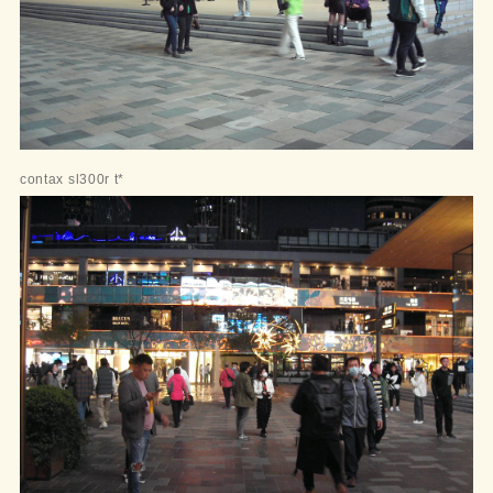
contax sl300r t*