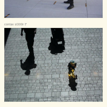
contax sl300r t*