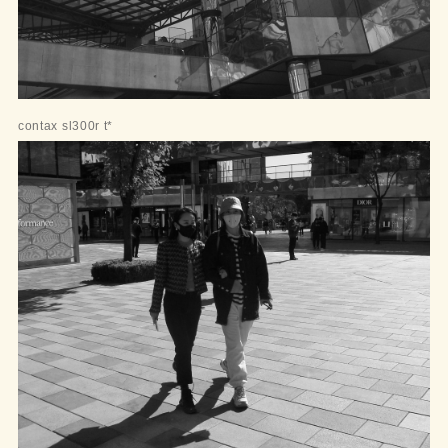
contax sl300r t*