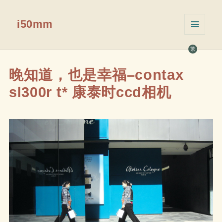
i50mm
菜单和
挂件
繁
晚知道，也是幸福–contax
sl300r t* 康泰时ccd相机