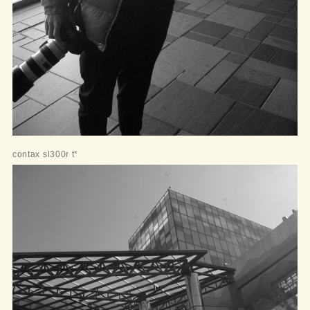
contax sl300r t*