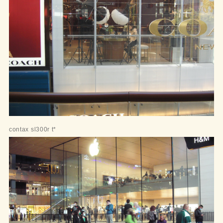
contax sl300r t*