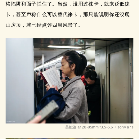
格陷阱和面子拦住了。当然，没用过徕卡，就来贬低徕
卡，甚至声称什么可以替代徕卡，那只能说明你还没爬
山房顶，就已经点评四周风景了。
美能达 af 28-85mm f3.5-5.6 + sony a7s