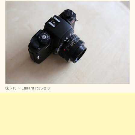
徕卡r6 + Elmarit R35 2.8