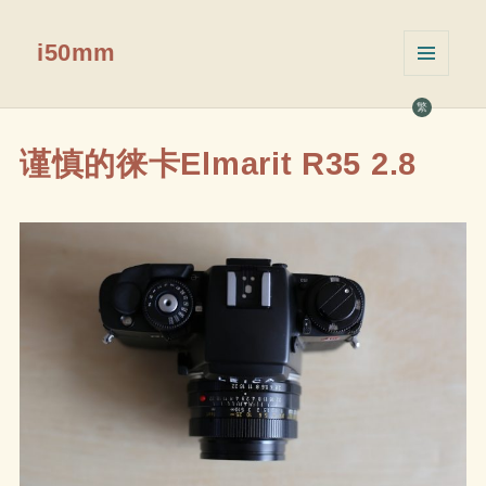
i50mm
菜单和
挂件
繁
谨慎的徕卡Elmarit R35 2.8