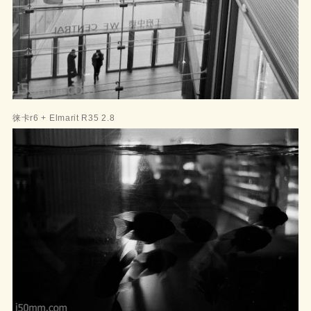
徕卡r6 + Elmarit R35 2.8