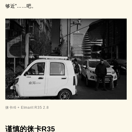
够近”……吧。
徕卡r6 + Elmarit R35 2.8
谨慎的徕卡R35