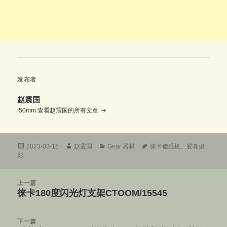
发布者
赵震国
i50mm
查看赵震国的所有文章
发
作
分
标
2023-03-15
赵震国
Gear 器材
徕卡傻瓜机
、
胶卷摄
布
者
类
签
影
于
文
上一篇
章
徕卡180度闪光灯支架CTOOM/15545
上
导
篇
航
文
下一篇