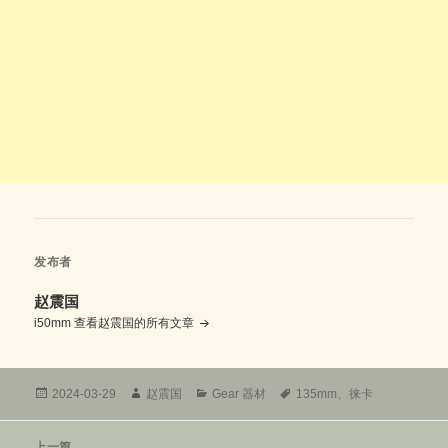
发布者
赵震国
i50mm
查看赵震国的所有文章
发
作
分
标
2024-03-29
赵震国
Gear 器材
135mm
、
徕卡
布
者
类
签
于
文
上一篇