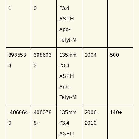
1
0
f/3.4
ASPH
Apo-
Telyt-M
398553
398603
135mm
2004
500
4
3
f/3.4
ASPH
Apo-
Telyt-M
-406064
406078
135mm
2006-
140+
9
8-
f/3.4
2010
ASPH