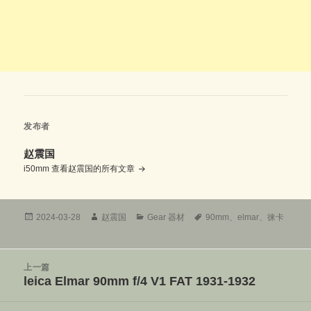
发布者
赵震国
i50mm
查看赵震国的所有文章
发
作
分
标
2024-03-28
赵震国
Gear 器材
90mm
、
elmar
、
徕卡
布
者
类
签
于
文
上一篇
章
leica Elmar 90mm f/4 V1 FAT 1931-1932
上
导
篇
航