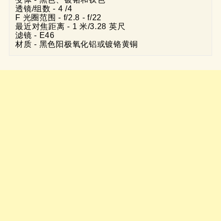
透镜/组数 - 4 /4

F 光圈范围 - f/2.8 - f/22

最近对焦距离 - 1 米/3.28 英尺

滤镜 - E46

材质 - 黑色阳极氧化铝或镀铬黄铜