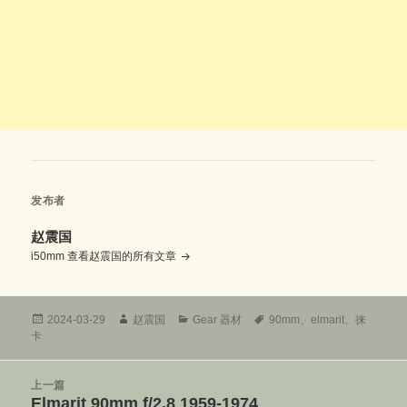
发布者
赵震国
i50mm
查看赵震国的所有文章
发
作
分
标
2024-03-29
赵震国
Gear 器材
90mm
、
elmarit
、
徕
布
者
类
签
卡
于
文
上一篇
章
Elmarit 90mm f/2.8 1959-1974
上