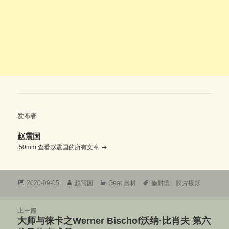
发布者
赵震国
i50mm
查看赵震国的所有文章
发
作
分
标
2020-09-05
赵震国
Gear 器材
施耐德
、
胶片摄影
布
者
类
签
于
文
上一篇
章
大师与徕卡之Werner Bischof沃纳·比肖夫 第六
上
导