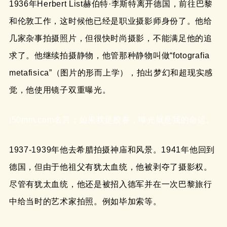
1936年Herbert List赫伯特·李斯特离开德国，前往巴黎
和伦敦工作，这时候他已经是职业摄影师身份了。他给
几家杂事拍摄照片，但很快时尚摄影，不能满足他的追
求了。他继续拍摄静物，他管那种静物叫做“fotografia
metafisica”（图片的形而上学），拍出梦幻和超现实感
觉，他使用镜子双重曝光。
i50mm.com名言：如果我是胶卷，曝光就是我的命运。
1937-1939年他去希腊拍摄神庙和风景。1941年他回到
德国，但由于他祖父有犹太血统，他被剥夺了摄影权。
尽管有犹太血统，他还是被招入德军并在一次巴黎旅行
中给当时的艺术家拍照。例如毕加索等。