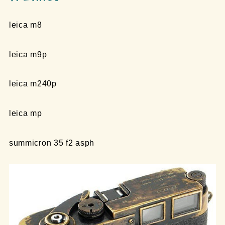
leica m8
leica m9p
leica m240p
leica mp
summicron 35 f2 asph