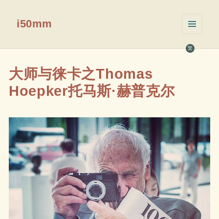
i50mm
菜单和
挂件
繁
大师与徕卡之Thomas
Hoepker托马斯·赫普克尔