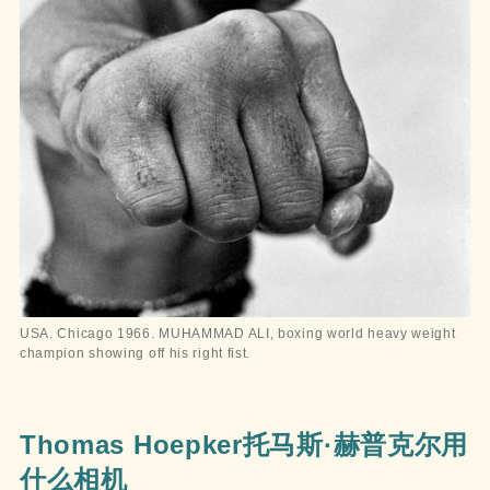
USA. Chicago 1966. MUHAMMAD ALI, boxing world heavy weight
champion showing off his right fist.
Thomas Hoepker托马斯·赫普克尔用
什么相机