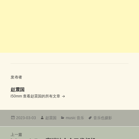
发布者
赵震国
i50mm
查看赵震国的所有文章
发
作
分
标
2023-03-03
赵震国
music 音乐
音乐也摄影
布
者
类
签
于
文
上一篇
章