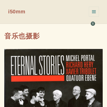
i50mm
菜单和
挂件
繁
音乐也摄影