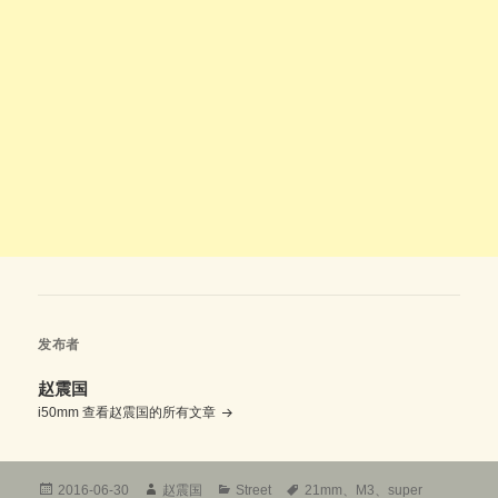
发布者
赵震国
i50mm
查看赵震国的所有文章
发
作
分
标
2016-06-30
赵震国
Street
21mm
、
M3
、
super