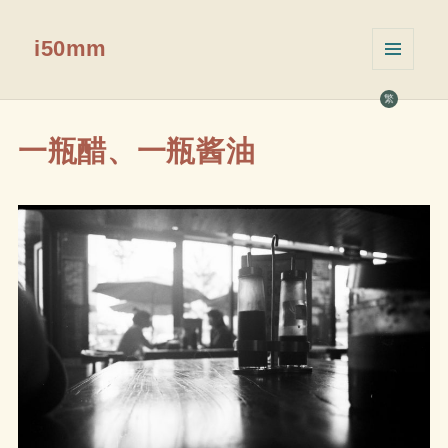
i50mm
菜单和
挂件
繁
一瓶醋、一瓶酱油