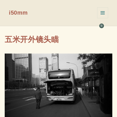
i50mm
菜单和
挂件
繁
五米开外镜头瞄