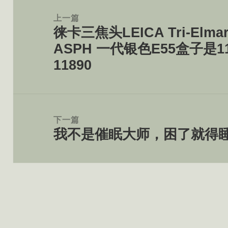
章
上一篇
徕卡三焦头LEICA Tri-Elmar-
导
上
ASPH 一代银色E55盒子是
航
篇
11890
文
章：
下一篇
我不是催眠大师，困了就得
下
篇
文
章：