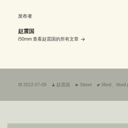
发布者
赵震国
i50mm
查看赵震国的所有文章
发
作
分
标
2022-07-09
赵震国
Street
ilford
、
ilfor
布
者
类
签
于
文