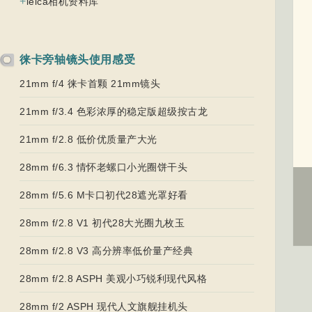
+
leica相机资料库
徕卡旁轴镜头使用感受
21mm f/4 徕卡首颗 21mm镜头
21mm f/3.4 色彩浓厚的稳定版超级按古龙
21mm f/2.8 低价优质量产大光
28mm f/6.3 情怀老螺口小光圈饼干头
28mm f/5.6 M卡口初代28遮光罩好看
28mm f/2.8 V1 初代28大光圈九枚玉
28mm f/2.8 V3 高分辨率低价量产经典
28mm f/2.8 ASPH 美观小巧锐利现代风格
28mm f/2 ASPH 现代人文旗舰挂机头