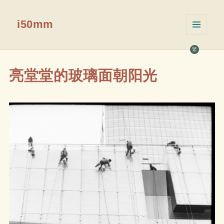
i50mm
菜单和
挂件
繁
亮堂堂的玻璃面朝阳光