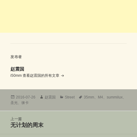
发布者
赵震国
i50mm
查看赵震国的所有文章
发
作
分
标
2016-07-26
赵震国
Street
35mm
、
M4
、
summilux
、
布
者
类
签
圣光
、
徕卡
于
文
上一篇
章
无计划的周末
上
导
篇
航