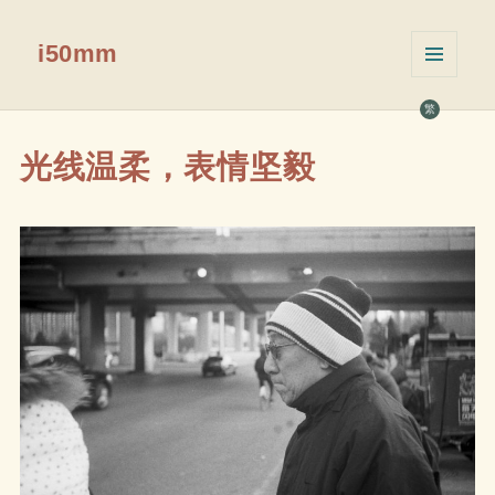
i50mm
菜单和
挂件
繁
光线温柔，表情坚毅