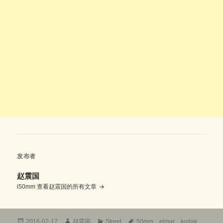
发布者
赵震国
i50mm
查看赵震国的所有文章
发
作
分
标
2016-02-17
赵震国
Street
50mm
、
elmar
、
kodak
、