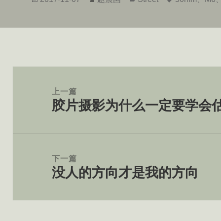
布
者
类
签
于
文
章
上一篇
胶片摄影为什么一定要学会
导
上
航
篇
文
章：
下一篇
没人的方向才是我的方向
下
篇
文
章：