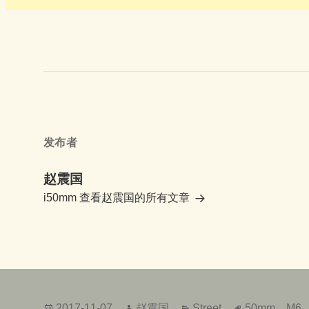
发布者
赵震国
i50mm
查看赵震国的所有文章
发
作
分
标
2017-11-07
赵震国
Street
50mm
、
M6