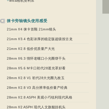
+
leica相机资料库
徕卡旁轴镜头使用感受
21mm f/4 徕卡首颗 21mm镜头
21mm f/3.4 色彩浓厚的稳定版超级按古龙
21mm f/2.8 低价优质量产大光
28mm f/6.3 情怀老螺口小光圈饼干头
28mm f/5.6 M卡口初代28遮光罩好看
28mm f/2.8 V1 初代28大光圈九枚玉
28mm f/2.8 V3 高分辨率低价量产经典
28mm f/2.8 ASPH 美观小巧锐利现代风格
28mm f/2 ASPH 现代人文旗舰挂机头