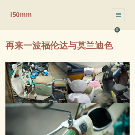
i50mm
菜单和
挂件
繁
再来一波福伦达与莫兰迪色