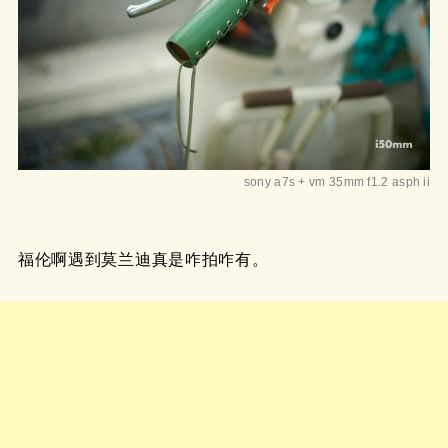
sony a7s + vm 35mm f1.2 asph ii
福伦啊遇到莫兰迪真是咋拍咋有。