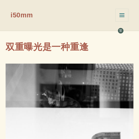
i50mm
菜单和
挂件
繁
双重曝光是一种重逢