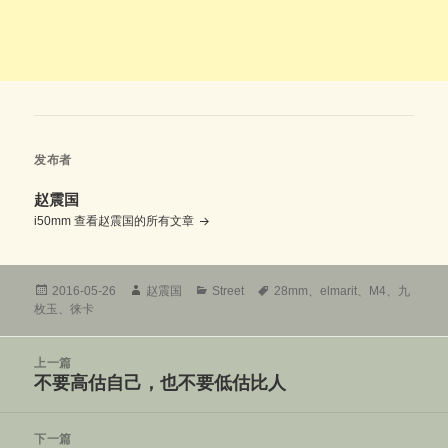
发布者
赵震国
i50mm
查看赵震国的所有文章
发
作
分
标
2016-05-26
赵震国
Street
28mm
、
elmarit
、
M4
、
九
布
者
类
签
枚玉
、
徕卡
于
文
上一篇
章
不要高估自己，也不要低估比人
上
导
篇
航
文
下一篇