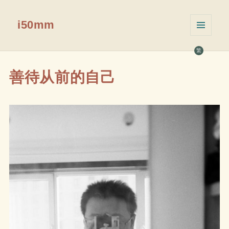
i50mm
菜单和
挂件
繁
善待从前的自己