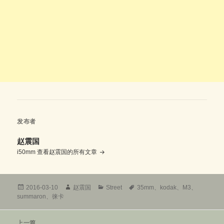
发布者
赵震国
i50mm
查看赵震国的所有文章
发
作
分
标
2016-03-10
赵震国
Street
35mm
、
kodak
、
M3
、
布
者
类
签
summaron
、
徕卡
于
文
上一篇