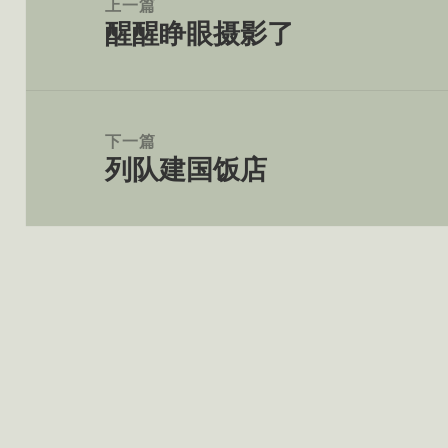
上一篇
醒醒睁眼摄影了
导
上
航
篇
文
章：
下一篇
列队建国饭店
下
篇
文
章：