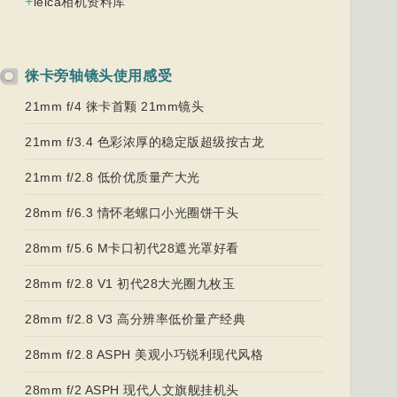
+
leica相机资料库
徕卡旁轴镜头使用感受
21mm f/4 徕卡首颗 21mm镜头
21mm f/3.4 色彩浓厚的稳定版超级按古龙
21mm f/2.8 低价优质量产大光
28mm f/6.3 情怀老螺口小光圈饼干头
28mm f/5.6 M卡口初代28遮光罩好看
28mm f/2.8 V1 初代28大光圈九枚玉
28mm f/2.8 V3 高分辨率低价量产经典
28mm f/2.8 ASPH 美观小巧锐利现代风格
28mm f/2 ASPH 现代人文旗舰挂机头