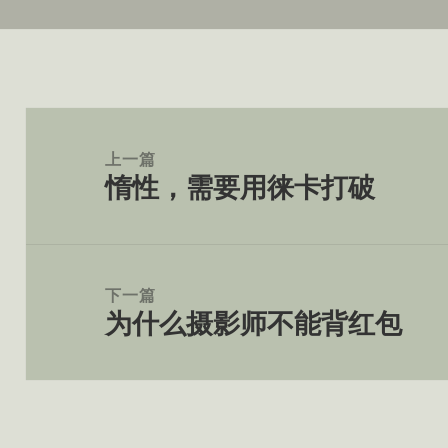
于
文
章
上一篇
惰性，需要用徕卡打破
导
上
航
篇
文
章：
下一篇
为什么摄影师不能背红包
下
篇
文
章：