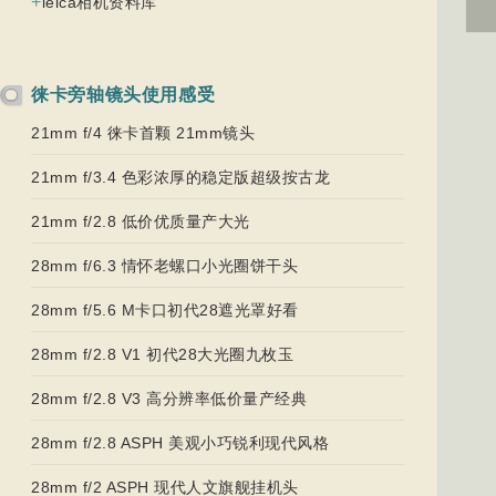
+
leica相机资料库
徕卡旁轴镜头使用感受
21mm f/4 徕卡首颗 21mm镜头
21mm f/3.4 色彩浓厚的稳定版超级按古龙
21mm f/2.8 低价优质量产大光
28mm f/6.3 情怀老螺口小光圈饼干头
28mm f/5.6 M卡口初代28遮光罩好看
28mm f/2.8 V1 初代28大光圈九枚玉
28mm f/2.8 V3 高分辨率低价量产经典
28mm f/2.8 ASPH 美观小巧锐利现代风格
28mm f/2 ASPH 现代人文旗舰挂机头