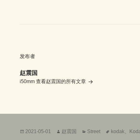
发布者
赵震国
i50mm
查看赵震国的所有文章
发
作
分
标
2021-05-01
赵震国
Street
kodak
、
Koda
布
者
类
签