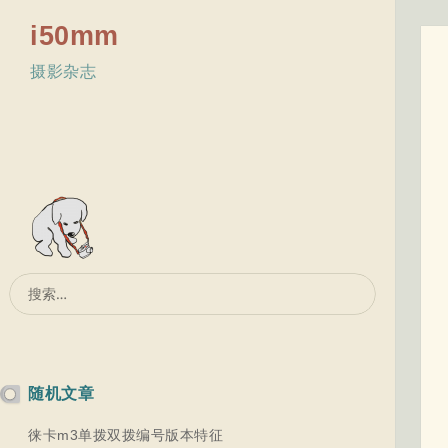
i50mm
摄影杂志
搜
索：
随机文章
徕卡m3单拨双拨编号版本特征