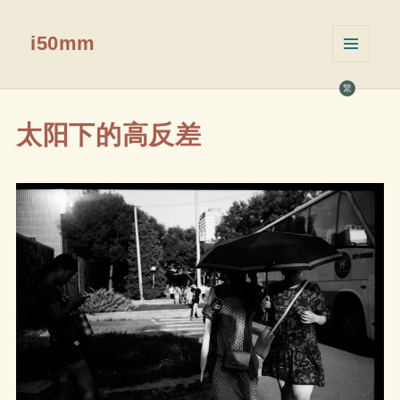
i50mm
菜单和
挂件
繁
太阳下的高反差