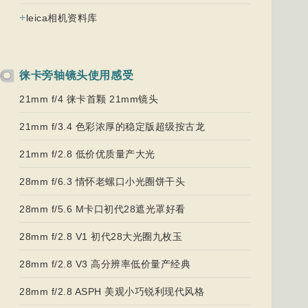
+
leica相机资料库
徕卡旁轴镜头使用感受
21mm f/4 徕卡首颗 21mm镜头
21mm f/3.4 色彩浓厚的稳定版超级按古龙
21mm f/2.8 低价优质量产大光
28mm f/6.3 情怀老螺口小光圈饼干头
28mm f/5.6 M卡口初代28遮光罩好看
28mm f/2.8 V1 初代28大光圈九枚玉
28mm f/2.8 V3 高分辨率低价量产经典
28mm f/2.8 ASPH 美观小巧锐利现代风格