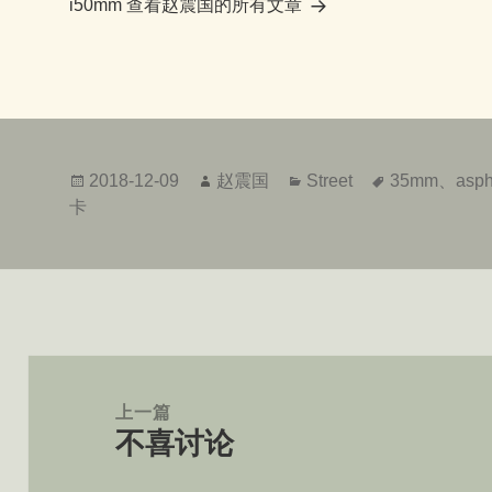
i50mm
查看赵震国的所有文章
发
作
分
标
2018-12-09
赵震国
Street
35mm
、
asp
布
者
类
签
卡
于
文
章
上一篇
不喜讨论
导
上
航
篇