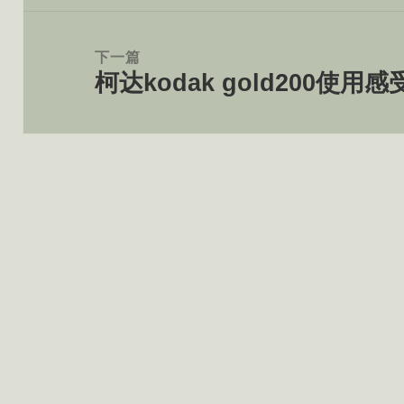
文
章：
下一篇
柯达kodak gold200使用感
下
篇
文
章：