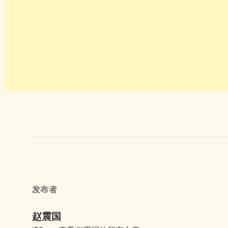
发布者
赵震国