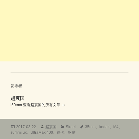
发布者
赵震国
i50mm
查看赵震国的所有文章
发
作
分
标
2017-03-22
赵震国
Street
35mm
、
kodak
、
M4
、
布
者
类
签
summilux
、
UltraMax 400
、
徕卡
、
钢嘴
于