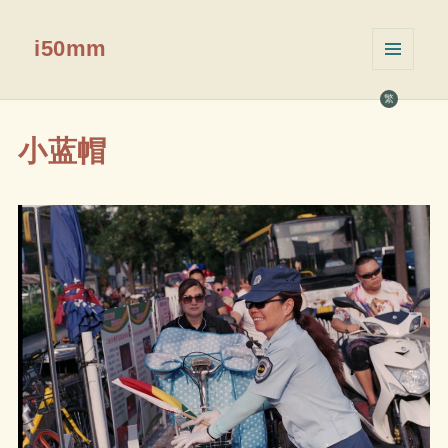
i50mm
菜单和
挂件
繁
小蓝帽