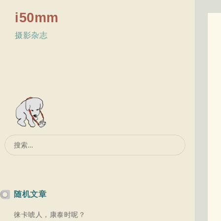
i50mm
摄影杂志
搜
索：
随机文章
徕卡唬人，康泰时呢？