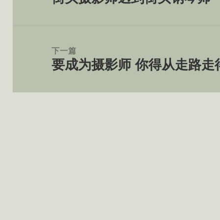
航
篇
文
章：
下一篇
要成为摄影师 你得从走路走
下
篇
文
章：