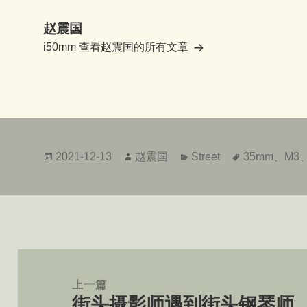
赵震国
i50mm
查看赵震国的所有文章
发
作
分
标
2021-12-13
赵震国
Street
35mm
、
M3
布
者
类
签
于
文
章
上一篇
街头摄影师遇到街头钢琴师
导
上