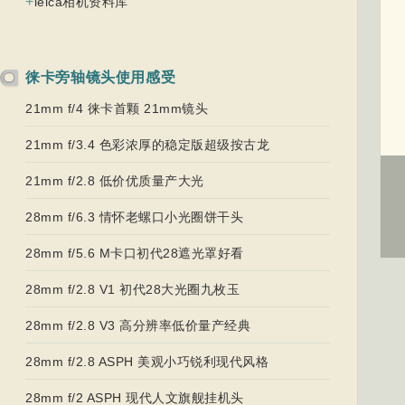
+
leica相机资料库
徕卡旁轴镜头使用感受
21mm f/4 徕卡首颗 21mm镜头
21mm f/3.4 色彩浓厚的稳定版超级按古龙
21mm f/2.8 低价优质量产大光
28mm f/6.3 情怀老螺口小光圈饼干头
28mm f/5.6 M卡口初代28遮光罩好看
28mm f/2.8 V1 初代28大光圈九枚玉
28mm f/2.8 V3 高分辨率低价量产经典
28mm f/2.8 ASPH 美观小巧锐利现代风格
28mm f/2 ASPH 现代人文旗舰挂机头