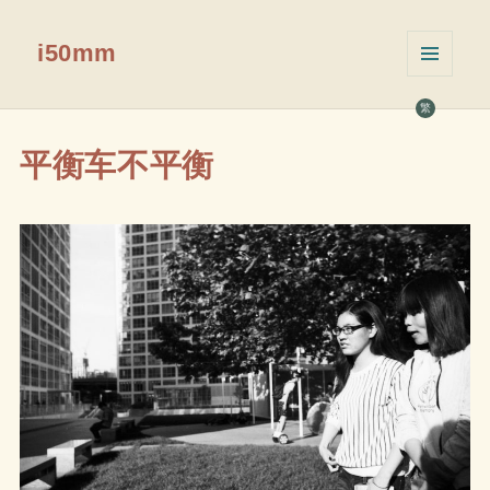
i50mm
菜单和
挂件
繁
平衡车不平衡