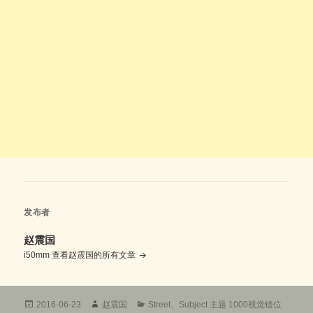
发布者
赵震国
i50mm
查看赵震国的所有文章
发
作
分
2016-06-23
赵震国
Street
、
Subject 主题 1000视觉错位