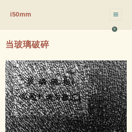
i50mm
菜单和
挂件
繁
当玻璃破碎