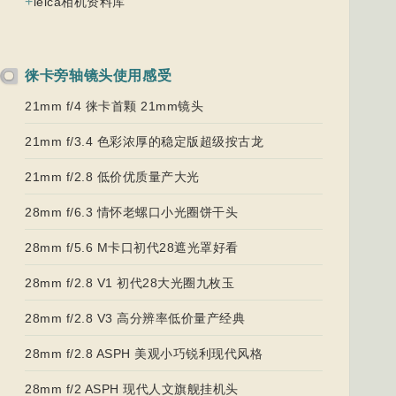
+
leica相机资料库
徕卡旁轴镜头使用感受
21mm f/4 徕卡首颗 21mm镜头
21mm f/3.4 色彩浓厚的稳定版超级按古龙
21mm f/2.8 低价优质量产大光
28mm f/6.3 情怀老螺口小光圈饼干头
28mm f/5.6 M卡口初代28遮光罩好看
28mm f/2.8 V1 初代28大光圈九枚玉
28mm f/2.8 V3 高分辨率低价量产经典
28mm f/2.8 ASPH 美观小巧锐利现代风格
28mm f/2 ASPH 现代人文旗舰挂机头