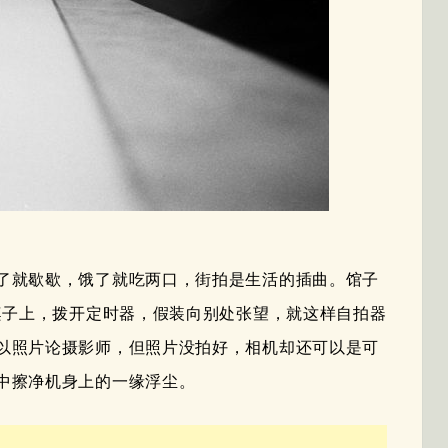
了就歇歇，饿了就吃两口，街拍是生活的插曲。馆子
桌子上，拨开定时器，假装向别处张望，就这样自拍器
以照片论摄影师，但照片没拍好，相机却还可以是可
中擦净机身上的一缘浮尘。