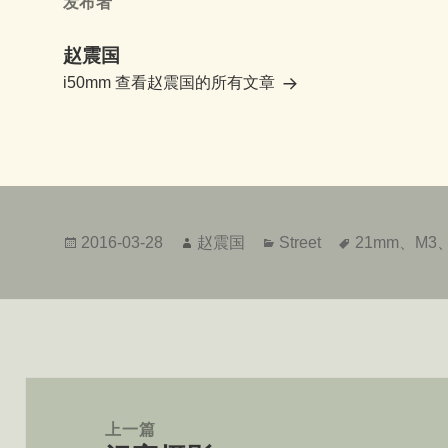
发布者
赵震国
i50mm
查看赵震国的所有文章
发
作
分
标
2016-03-28
赵震国
Street
21mm
、
M3
布
者
类
签
于
文
章
上一篇