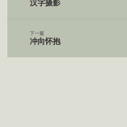
汉字摄影
导
上
航
篇
文
章：
下一篇
冲向怀抱
下
篇
文
章：