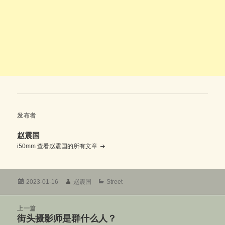
发布者
赵震国
i50mm
查看赵震国的所有文章
发
作
分
2023-01-16
赵震国
Street
布
者
类
于
文
上一篇
章
街头摄影师是群什么人？
上
导