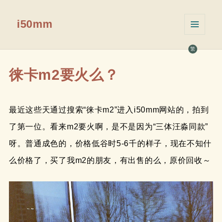
i50mm
菜单和
挂件
繁
徕卡m2要火么？
最近这些天通过搜索“徕卡m2”进入i50mm网站的，拍到
了第一位。看来m2要火啊，是不是因为“三体汪淼同款”
呀。普通成色的，价格低谷时5-6千的样子，现在不知什
么价格了，买了我m2的朋友，有出售的么，原价回收～