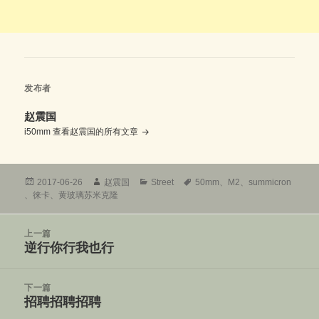
发布者
赵震国
i50mm
查看赵震国的所有文章
发
作
分
标
2017-06-26
赵震国
Street
50mm
、
M2
、
summicron
布
者
类
签
、
徕卡
、
黄玻璃苏米克隆
于
文
上一篇
章
逆行你行我也行
上
导
篇
航
文
下一篇
章：
招聘招聘招聘
下
篇