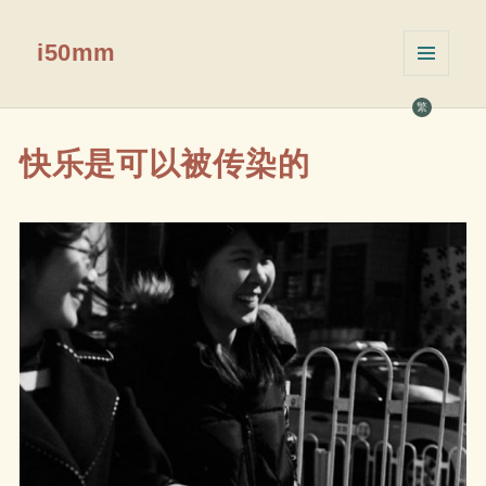
i50mm
菜单和
挂件
繁
快乐是可以被传染的