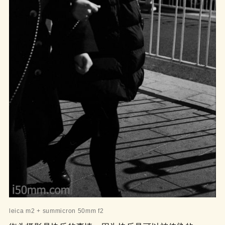
leica m2 + summicron 50mm f2