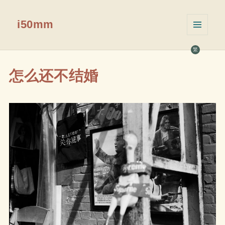
i50mm
菜单和
挂件
繁
怎么还不结婚