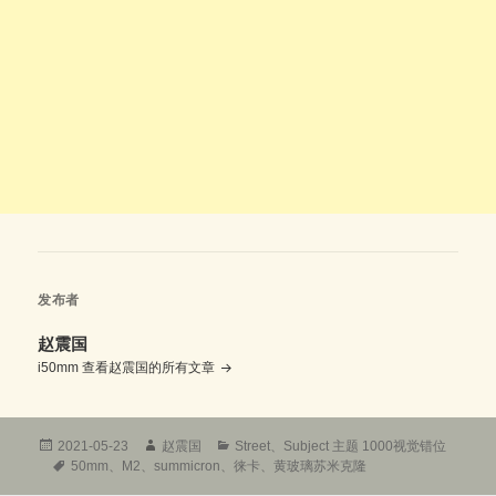
发布者
赵震国
i50mm
查看赵震国的所有文章
发
作
分
2021-05-23
赵震国
Street
、
Subject 主题 1000视觉错位
布
标
者
类
50mm
、
M2
、
summicron
、
徕卡
、
黄玻璃苏米克隆
于
签