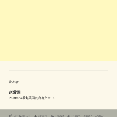
发布者
赵震国
i50mm
查看赵震国的所有文章
发
作
分
标
2016-01-23
赵震国
Street
35mm
、
elmar
、
kodak
、