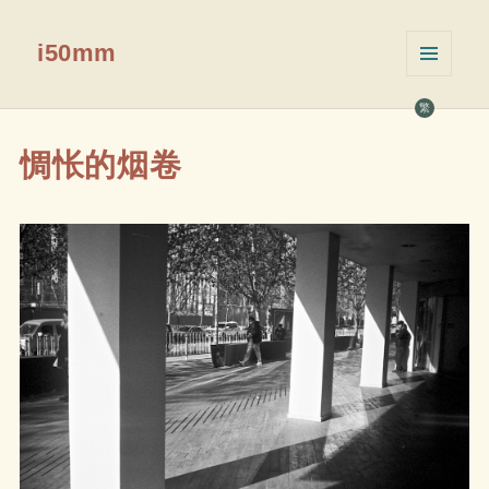
i50mm
菜单和
挂件
繁
惆怅的烟卷