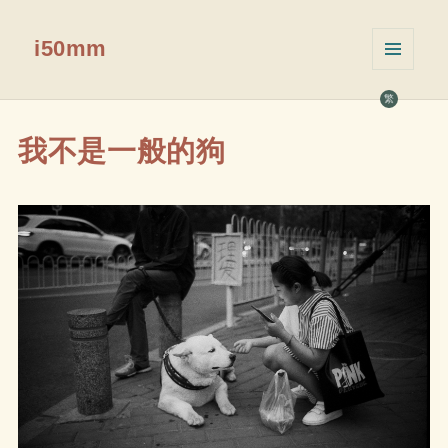
i50mm
菜单和
挂件
繁
我不是一般的狗