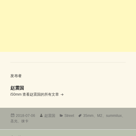
发布者
赵震国
i50mm
查看赵震国的所有文章
发
作
分
标
2018-07-06
赵震国
Street
35mm
、
M2
、
summilux
、
布
者
类
签
圣光
、
徕卡
于
文