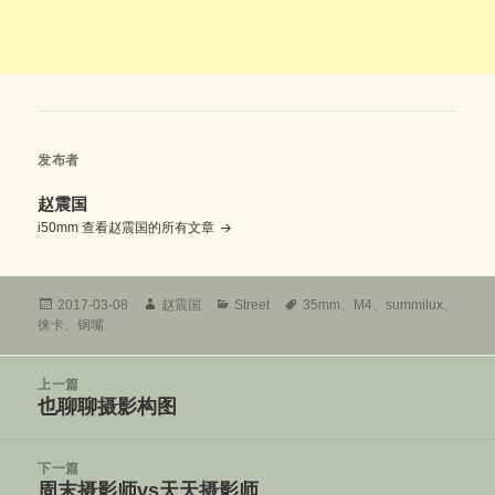
发布者
赵震国
i50mm
查看赵震国的所有文章
发
作
分
标
2017-03-08
赵震国
Street
35mm
、
M4
、
summilux
、
布
者
类
签
徕卡
、
钢嘴
于
文
上一篇
章
也聊聊摄影构图
上
导
篇
航
文
下一篇
章：
周末摄影师vs天天摄影师
下