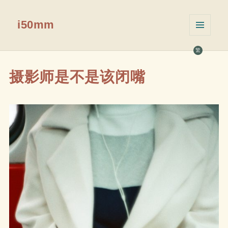
i50mm
菜单和
挂件
繁
摄影师是不是该闭嘴