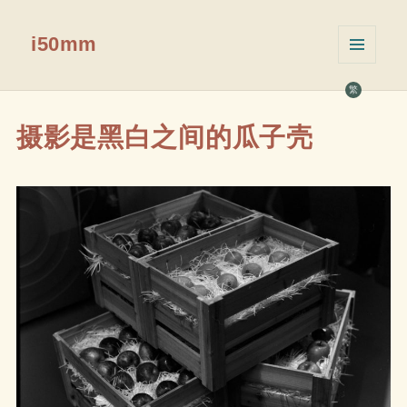
i50mm
菜单和
挂件
繁
摄影是黑白之间的瓜子壳