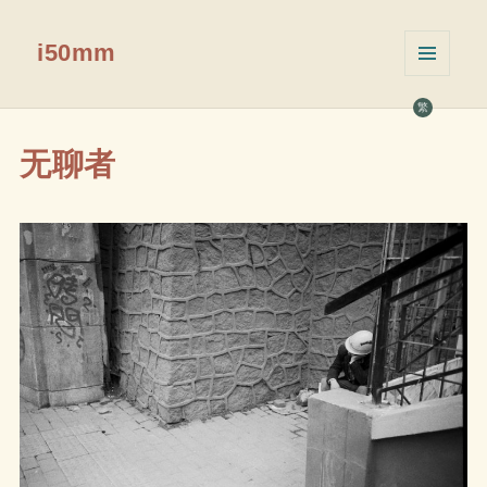
i50mm
菜单和
挂件
繁
无聊者