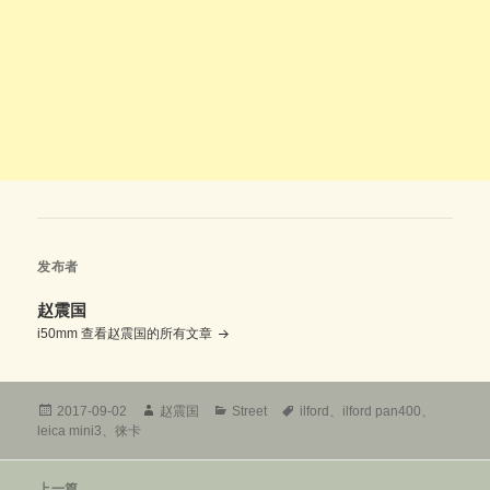
发布者
赵震国
i50mm
查看赵震国的所有文章
发
作
分
标
2017-09-02
赵震国
Street
ilford
、
ilford pan400
、
布
者
类
签
leica mini3
、
徕卡
于
文
上一篇