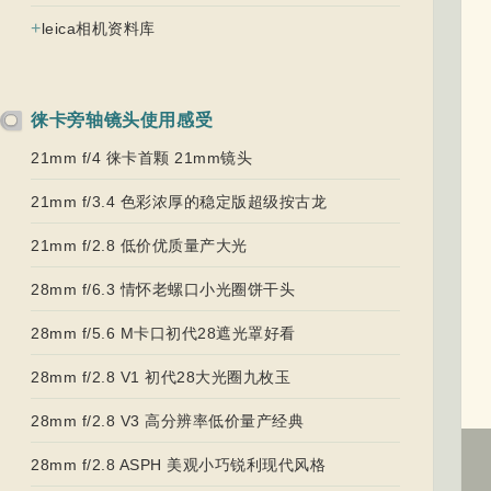
+
leica相机资料库
徕卡旁轴镜头使用感受
21mm f/4 徕卡首颗 21mm镜头
21mm f/3.4 色彩浓厚的稳定版超级按古龙
21mm f/2.8 低价优质量产大光
28mm f/6.3 情怀老螺口小光圈饼干头
28mm f/5.6 M卡口初代28遮光罩好看
28mm f/2.8 V1 初代28大光圈九枚玉
28mm f/2.8 V3 高分辨率低价量产经典
28mm f/2.8 ASPH 美观小巧锐利现代风格