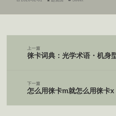
布
者
类
于
文
章
上一篇
徕卡词典：光学术语・机身型
导
上
航
篇
文
章：
下一篇
怎么用徕卡m就怎么用徕卡x
下
篇
文
章：