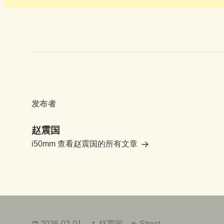
发布者
赵震国
i50mm
查看赵震国的所有文章
发
作
分
2026-02-01
赵震国
Street