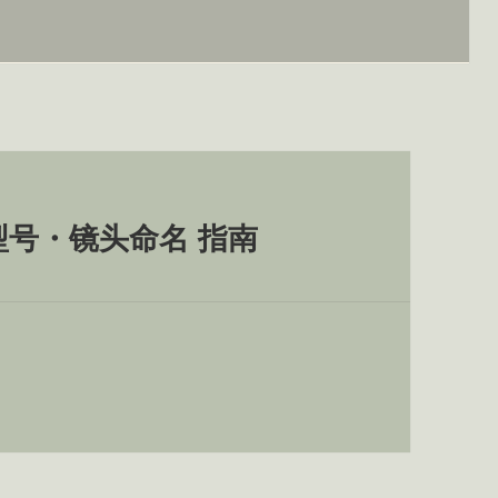
号・镜头命名 指南