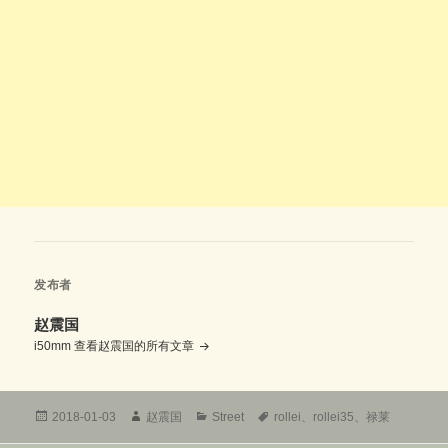
发布者
赵震国
i50mm
查看赵震国的所有文章
发
作
分
标
2018-01-03
赵震国
Street
rollei
、
rollei35
、
禄莱
布
者
类
签