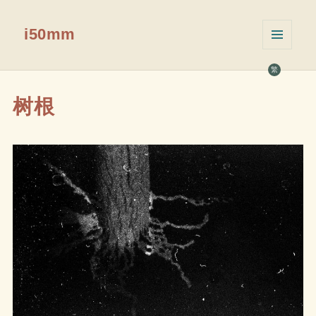
i50mm
菜单和
挂件
繁
树根