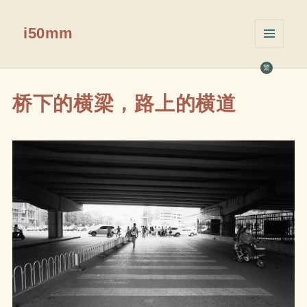
i50mm
菜单和
挂件
繁
桥下的横梁，路上的横道