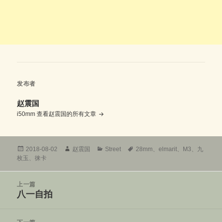
发布者
赵震国
i50mm
查看赵震国的所有文章
发
作
分
标
2018-08-02
赵震国
Street
28mm
、
elmarit
、
M3
、
九
布
者
类
签
枚玉
、
徕卡
于
文
上一篇
章
八一自拍
上
导
篇
航
文