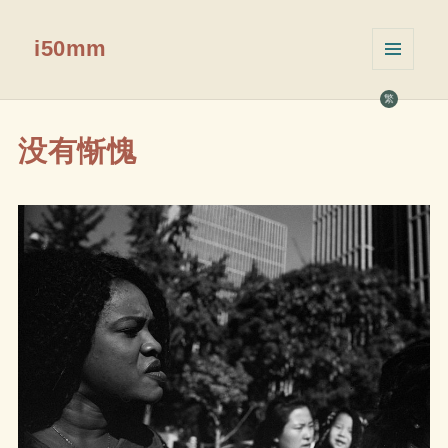
i50mm
菜单和
挂件
繁
没有惭愧