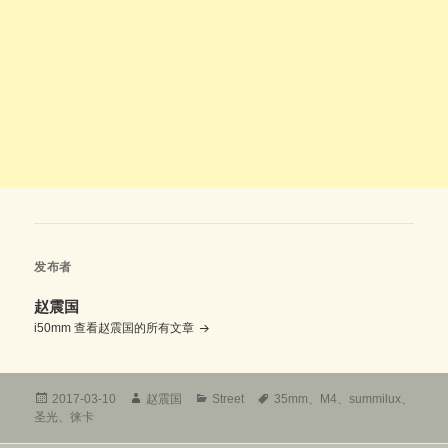
发布者
赵震国
i50mm
查看赵震国的所有文章
发
作
分
标
2017-03-10
赵震国
Street
35mm
、
M4
、
summilux
、
布
者
类
签
圣光
、
徕卡
于