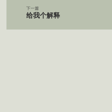
章：
下一篇
给我个解释
下
篇
文
章：