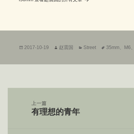
发
作
分
标
2017-10-19
赵震国
Street
35mm
、
M6
布
者
类
签
于
文
章
上一篇
有理想的青年
导
上
航
篇
文