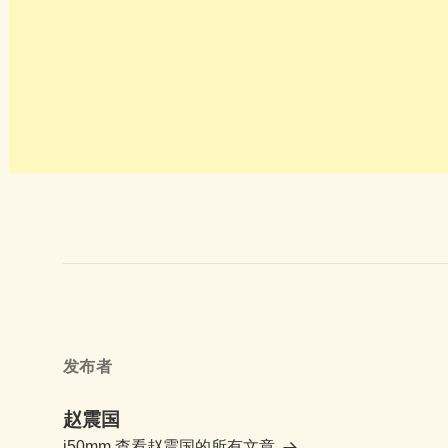
发布者
赵震国
i50mm
查看赵震国的所有文章