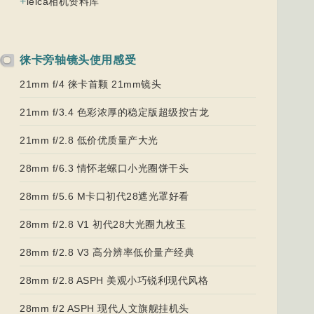
+
leica相机资料库
徕卡旁轴镜头使用感受
21mm f/4 徕卡首颗 21mm镜头
21mm f/3.4 色彩浓厚的稳定版超级按古龙
21mm f/2.8 低价优质量产大光
28mm f/6.3 情怀老螺口小光圈饼干头
28mm f/5.6 M卡口初代28遮光罩好看
28mm f/2.8 V1 初代28大光圈九枚玉
28mm f/2.8 V3 高分辨率低价量产经典
28mm f/2.8 ASPH 美观小巧锐利现代风格
28mm f/2 ASPH 现代人文旗舰挂机头