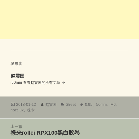
发布者
赵震国
i50mm
查看赵震国的所有文章
发
作
分
标
2018-01-12
赵震国
Street
0.95
、
50mm
、
M6
、
布
者
类
签
noctilux
、
徕卡
于
文
上一篇
章
禄来rollei RPX100黑白胶卷
上
导