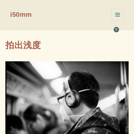
i50mm
菜单和
挂件
繁
拍出浅度