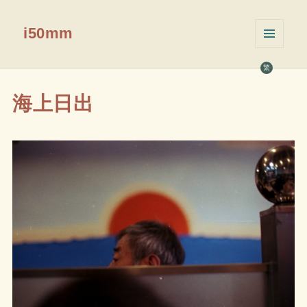
i50mm
菜单和
挂件
繁
海上日出