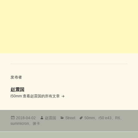
发布者
赵震国
i50mm
查看赵震国的所有文章
发
作
分
标
2018-04-02
赵震国
Street
50mm
、
r50 e43
、
R6
、
布
者
类
签
summicron
、
徕卡
于
文