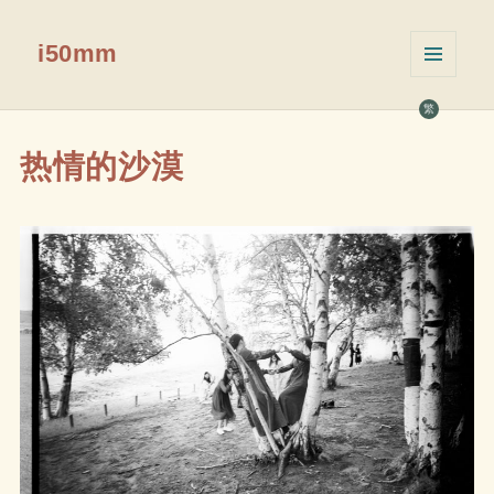
i50mm
菜单和
挂件
繁
热情的沙漠