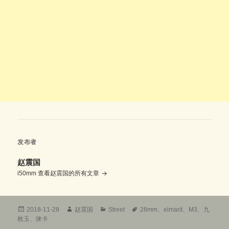
发布者
赵震国
i50mm
查看赵震国的所有文章
发
作
分
标
2018-11-28
赵震国
Street
28mm
、
elmarit
、
M3
、
九
布
者
类
签
枚玉
、
徕卡
于