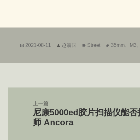
发
作
分
标
2021-08-11
赵震国
Street
35mm
、
M3
布
者
类
签
于
文
章
上一篇
尼康5000ed胶片扫描仪能
导
上
师 Ancora
航
篇
文