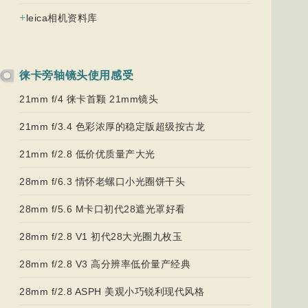
+
leica相机资料库
徕卡旁轴镜头使用感受
21mm f/4 徕卡首颗 21mm镜头
21mm f/3.4 色彩浓厚的稳定版超级按古龙
21mm f/2.8 低价优质量产大光
28mm f/6.3 情怀老螺口小光圈饼干头
28mm f/5.6 M卡口初代28遮光罩好看
28mm f/2.8 V1 初代28大光圈九枚玉
28mm f/2.8 V3 高分辨率低价量产经典
28mm f/2.8 ASPH 美观小巧锐利现代风格